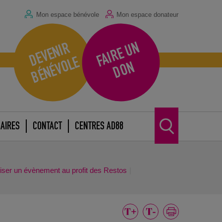
Mon espace bénévole
Mon espace donateur
F
A
I
R
E
U
N
D
O
D
E
V
E
N
I
R
B
É
N
É
V
O
L
E
N
AIRES
CONTACT
CENTRES AD88
iser un évènement au profit des Restos