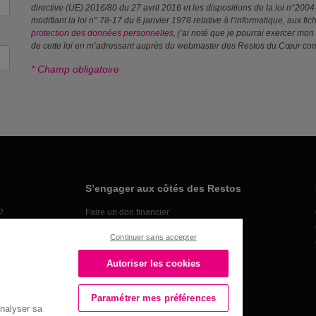
directive (UE) 2016/80 du 27 avril 2016 et les dispositions de la loi n°200
modifiant la loi n° 78-17 du 6 janvier 1978 relative à l’informatique, aux f
protection des données personnelles
, j’ai noté que je pourrai exercer mon 
de cette loi en m’adressant auprès du webmaster des Restos du Cœur co
* Champ obligatoire
S’engager aux côtés des Restos
?
Faire un don financier
Organiser une collecte alimentaire
Continuer sans accepter
Faire un don en nature
Devenir bénévole
Autoriser les cookies
Devenir partenaire
Paramétrer mes préférences
analyser sa