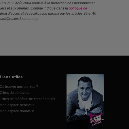
4-801 du 6 août 2004 relative à la protection des personnes et
ichiers et aux libertés. Comme indiqué dans la
politique de
droit d’accès et de rectification garanti par les articles 39 et 40
ntact@restosducoeur.org.
Liens utiles
Où trouver nos centres ?
Offres de bénévolat
Offres de mécénat de compétences
Mon espace bénévole
Mon espace donateur