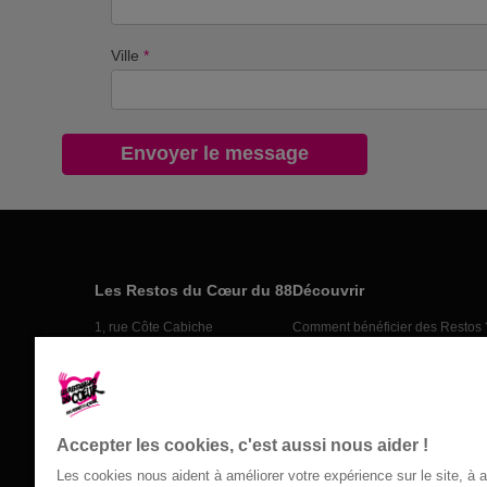
Ville
*
Les Restos du Cœur du 88
Découvrir
1, rue Côte Cabiche
Comment bénéficier des Restos 
88000 EPINAL
Nos actions
03 29 64 22 85
Nos actus
Nos partenaires
Nous contacter
Accepter les cookies, c'est aussi nous aider !
Les cookies nous aident à améliorer votre expérience sur le site, à 